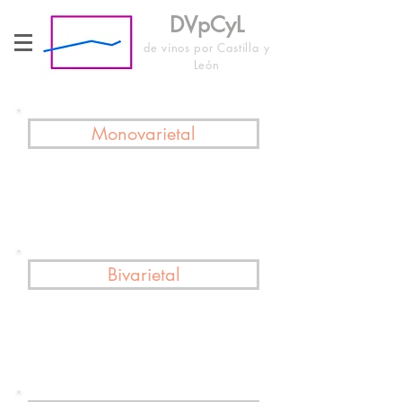
DVpCyL
de vinos por Castilla y
León
Monovarietal
Bivarietal